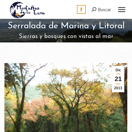
Buscar:
Buscar
Facebook
page
Serralada de Marina y Litoral
Estás aquí:
opens
Sierras y bosques con vistas al mar
in
new
window
Dic
21
2013